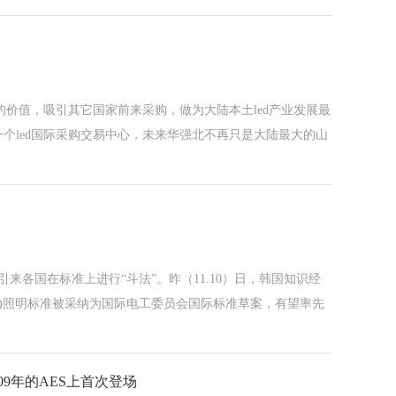
的价值，吸引其它国家前来采购，做为大陆本土led产业发展最
个led国际采购交易中心，未来华强北不再只是大陆最大的山
来各国在标准上进行“斗法”。昨（11.10）日，韩国知识经
d)照明标准被采纳为国际电工委员会国际标准草案，有望率先
009年的AES上首次登场