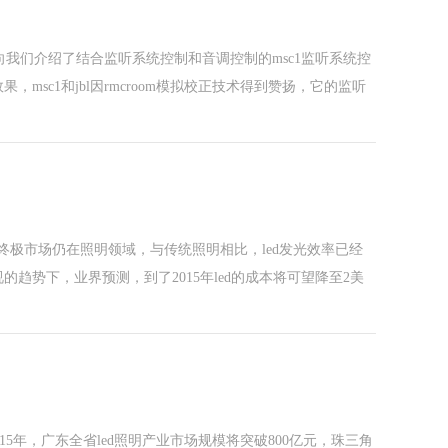
nal公司向我们介绍了结合监听系统控制和音调控制的msc1监听系统控
msc1和jbl因rmcroom模拟校正技术得到赞扬，它的监听
的终极市场仍在照明领域，与传统照明相比，led发光效率已经
趋势下，业界预测，到了2015年led的成本将可望降至2美
015年，广东全省led照明产业市场规模将突破800亿元，珠三角