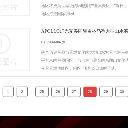
地区将成为世界级的led照明产业集聚区。”近日
地区打造国际级led...
APOLLO灯光完美闪耀吉林乌喇大型山水
2009-09-29
融合历史主题与景观文化的大型山水实景吉林乌喇
平方米的主题园区，与吉林市著名的东团山文化遗
夜景景观功能区。园区于8月15日19时正式...
...
1
2
25
26
27
28
29
30