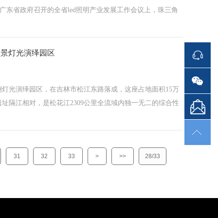
，广东省政府召开的全省led照明产业发展工作会议上，珠三角
实景灯光演绎园区
灯光演绎园区，在吉林市松江东路落成，这座占地面积15万
址隔江相对，是松花江2309公里全流域内独一无二的综合性
31
32
33
>
>>
28/33