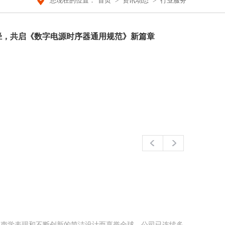
您现在的位置：
首页
>
资讯动态
>
行业服务
径，共启《数字电源时序器通用规范》新篇章
越的声学表现和不断创新的简洁设计而享誉全球。公司已连续多