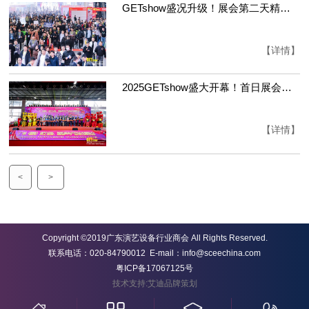
GETshow盛况升级！展会第二天精彩不断，全球新品首发、沉浸式大型原创主题灯光秀，亮点多多，不容错过！
【详情】
2025GETshow盛大开幕！首日展会现场人气火爆！全球演艺设备一站式沉浸体验
【详情】
<
>
Copyright ©2019广东演艺设备行业商会 All Rights Reserved.
联系电话：020-84790012 E-mail：info@sceechina.com
粤ICP备17067125号
技术支持:艾迪品牌策划