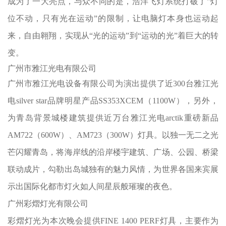
成为了一大亮点，与众不同的是，浩洋飞灯系统打破了"灯
位不动，只有光在运动”的限制，让电脑灯本身也运动起
来，自由翱翔，实现从“光的运动”到“运动的光”着巨大的转
变。
广州市雅江光电有限公司
广州市雅江光电设备有限公司为演出提供了近300台雅江光
电silver star品牌明星产品SS353XCEM（1100W），另外，
为青岛背景城楼建筑提供近万台雅江光电arctik重磅新品
AM722（600W）、AM723（300W）
灯具
。
以独一无二之光
芒闪耀青岛，将海岸线的沿岸楼宇建筑、广场、公园、桥梁
联动成片，勾勒出岛城独有的魅力风情，为世界各国来宾展
示出国际化都市灯火如人间星辰般璀璨的夜色。
广州彩熠灯光有限公司
彩熠灯光为本次晚会提供
FINE 1400 PERF
灯具，主要作为