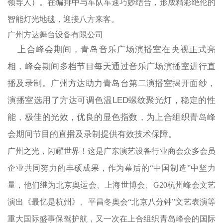
领导人）。在编排中与车队车速巧妙结合，形成精彩绝伦的
智能灯光地毯，迎接八方来客。
广州方达舞台设备有限公司
上合峰会期间，青岛音乐广场演播室在央视正式亮
相，峰会期间多档节目每天通过音乐广场演播室进行直
播及录制。
广州方达助力青岛台第二演播室揭开面纱，
演播室选用了方达可调色温LED螺纹聚光灯，稳定的性
能，极佳的光效，优良的显色指数，为上合组织青岛峰
会期间节目的直播及录制提供有效技术保障。
广州之光，闪耀世界！这是广东演艺设备行业商会众多会员
企业共同努力的丰硕成果，作为幕后的
“中国制造”中坚力
量，他们继为北京奥运会、上海世博会、G20杭州峰会文艺
演出《最忆是杭州》、平昌冬奥会“北京八分钟”文艺表演等
重大国际盛事保驾护航，又一次在上合组织青岛峰会的国际